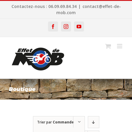
Passer
Contactez-nous : 06.09.69.84.34
|
contact@effet-de-
au
mob.com
contenu
Facebook
Instagram
YouTube
Boutique
Trier par
Commande