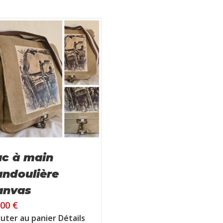
ac à main
andoulière
anvas
,00
€
uter au panier
Détails