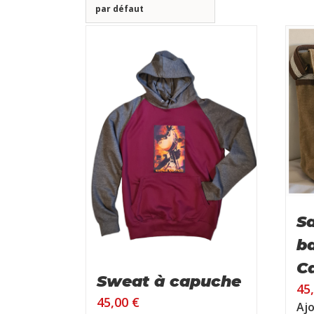
par défaut
S
b
C
Sweat à capuche
45
45,00
€
Ajo