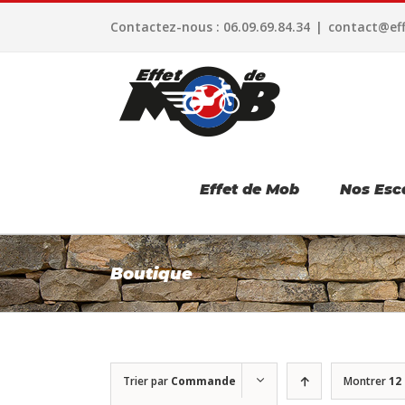
Passer
Contactez-nous : 06.09.69.84.34
|
contact@ef
au
contenu
Effet de Mob
Nos Esc
Boutique
Trier par
Commande
Montrer
12